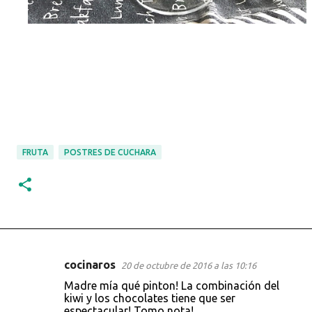
FRUTA
POSTRES DE CUCHARA
cocinaros
20 de octubre de 2016 a las 10:16
C
Madre mía qué pinton! La combinación del
o
kiwi y los chocolates tiene que ser
espectacular! Tomo nota!