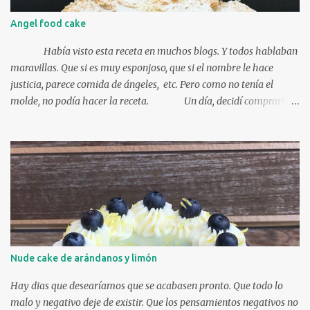
n
t
Angel food cake
a
r
Había visto esta receta en muchos blogs. Y todos hablaban
i
o
maravillas. Que si es muy esponjoso, que si el nombre le hace
justicia, parece comida de ángeles, etc. Pero como no tenía el
molde, no podía hacer la receta. Un día, decidí comprarlo.
El pequeño, para probar. Así que nada más tener el molde me puse
manos a la obra e hice este angel food cake y lo volví a hacer y lo
volví a hacer. Siempre que me sobran claras, hago este bizcocho. Y
todos los que lo probaron me dijeron lo mismo: que está delicioso.
Es una fusión entre bizcocho y nube. La receta es muy fácil,
yo os pondré la del libro Pasteles de Martha Stewart, es la que
siempre he hecho y no falla. INGREDIENTES (para el molde
grande de 25 cm, para el molde pequeño, utilizo 1/3 parte de los
ingredientes): 120 gr harina 300 gr azúcar...
Nude cake de arándanos y limón
Hay dias que desearíamos que se acabasen pronto. Que todo lo
malo y negativo deje de existir. Que los pensamientos negativos no