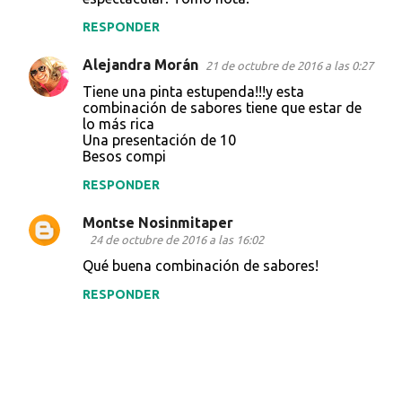
m
e
RESPONDER
n
Alejandra Morán
21 de octubre de 2016 a las 0:27
t
Tiene una pinta estupenda!!!y esta
a
combinación de sabores tiene que estar de
lo más rica
r
Una presentación de 10
i
Besos compi
o
RESPONDER
s
Montse Nosinmitaper
24 de octubre de 2016 a las 16:02
Qué buena combinación de sabores!
RESPONDER