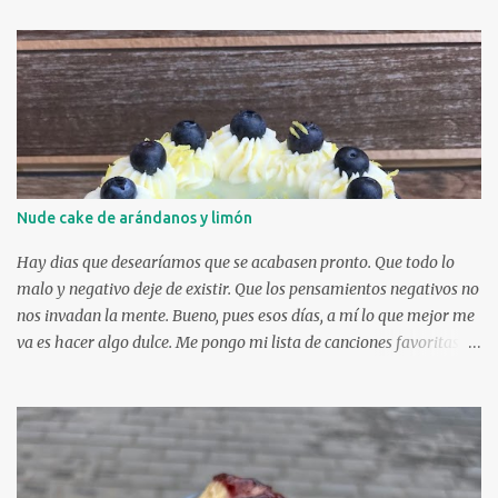
manos a la obra e hice este angel food cake y lo volví a hacer y lo
volví a hacer. Siempre que me sobran claras, hago este bizcocho. Y
todos los que lo probaron me dijeron lo mismo: que está delicioso.
Es una fusión entre bizcocho y nube. La receta es muy fácil,
yo os pondré la del libro Pasteles de Martha Stewart, es la que
siempre he hecho y no falla. INGREDIENTES (para el molde
grande de 25 cm, para el molde pequeño, utilizo 1/3 parte de los
ingredientes): 120 gr harina 300 gr azúcar...
Nude cake de arándanos y limón
Hay dias que desearíamos que se acabasen pronto. Que todo lo
malo y negativo deje de existir. Que los pensamientos negativos no
nos invadan la mente. Bueno, pues esos días, a mí lo que mejor me
va es hacer algo dulce. Me pongo mi lista de canciones favoritas en
Spotify y me concentro en la receta. El viernes pasado fue uno de
esos días. Tenía en mente esta receta desde hace mucho, pero no
encontraba el momento de prepararla. Me ha encantado y será
una de mis recetas imprescindibles. El sabor y la jugosidad del
bizcocho me han sorprendido mucho. Y con la crema de queso,