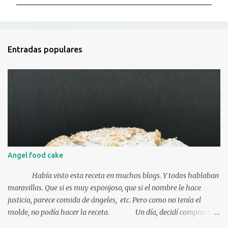
m
e
n
t
Entradas populares
a
r
i
o
s
Angel food cake
Había visto esta receta en muchos blogs. Y todos hablaban
maravillas. Que si es muy esponjoso, que si el nombre le hace
justicia, parece comida de ángeles, etc. Pero como no tenía el
molde, no podía hacer la receta. Un día, decidí comprarlo.
El pequeño, para probar. Así que nada más tener el molde me puse